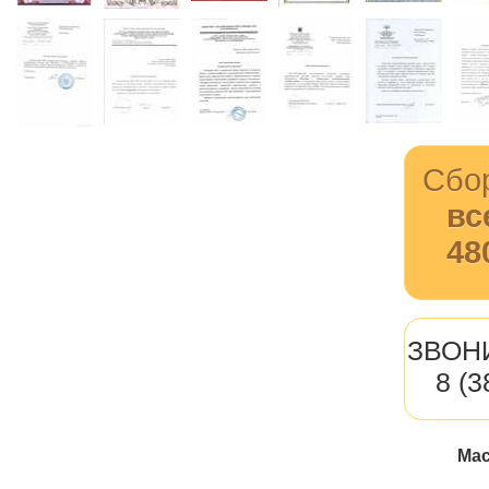
Сбо
вс
48
ЗВОН
8 (
Мас