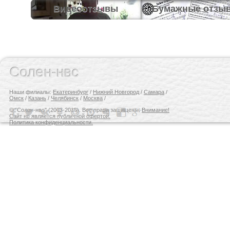
Видеоотзывы
Бумажные отзы
Солен-нвс
Наши филиалы:
Екатеринбург
/
Нижний Новгород
/
Самара
/
Омск
/
Казань
/
Челябинск
/
Москва
/
© "Солен-нвс" (2003-2015). Все права защищены.
Внимание!
Сайт не является публичной офертой.
Политика конфиденциальности.