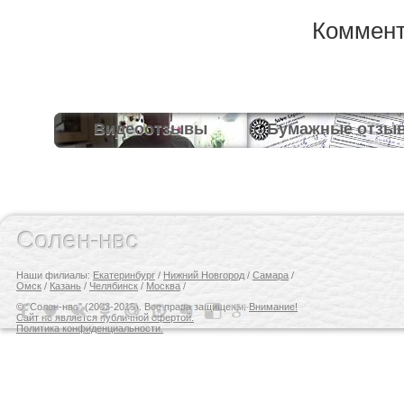
Коммент
Видеоотзывы
Бумажные отзы
Солен-нвс
Наши филиалы:
Екатеринбург
/
Нижний Новгород
/
Самара
/
Омск
/
Казань
/
Челябинск
/
Москва
/
© "Солен-нвс" (2003-2015). Все права защищены.
Внимание!
Сайт не является публичной офертой.
Политика конфиденциальности.