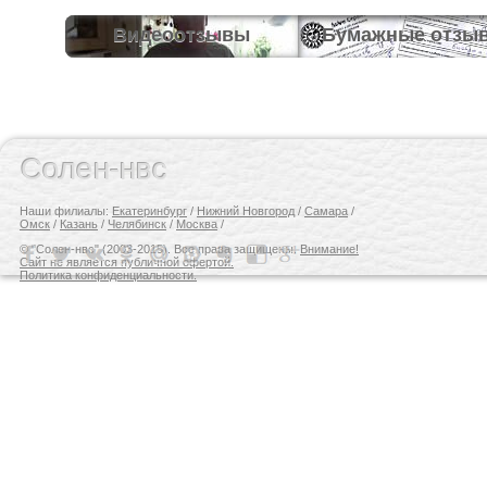
Видеоотзывы
Бумажные отзы
Солен-нвс
Наши филиалы:
Екатеринбург
/
Нижний Новгород
/
Самара
/
Омск
/
Казань
/
Челябинск
/
Москва
/
© "Солен-нвс" (2003-2015). Все права защищены.
Внимание!
Сайт не является публичной офертой.
Политика конфиденциальности.