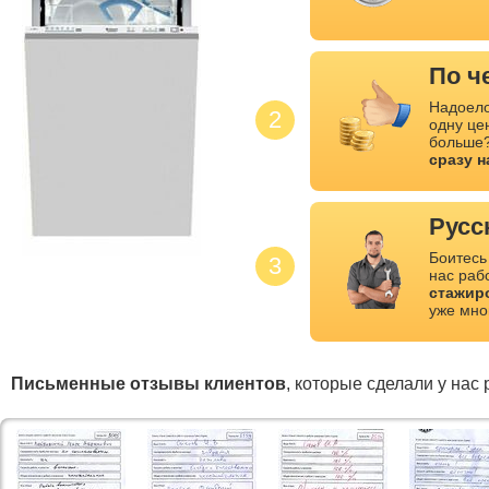
По ч
Надоело
2
одну це
больше?
сразу 
Русс
Боитесь
3
нас раб
стажир
уже мно
Письменные отзывы клиентов
, которые сделали у нас 