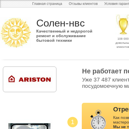
Главная страница
Отзывы клиентов
Условия гаран
Солен-нвс
Качественный и недорогой
ремонт и обслуживание
108 000
бытовой техники
довольны
клиенто
Не работает 
Уже 37 487 клиен
посудомоечную ма
Отре
Как позв
1
мастеро
Мы не 