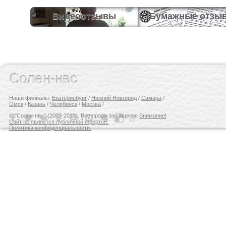
Видеоотзывы
Бумажные отзы
Солен-нвс
Наши филиалы:
Екатеринбург
/
Нижний Новгород
/
Самара
/
Омск
/
Казань
/
Челябинск
/
Москва
/
© "Солен-нвс" (2003-2015). Все права защищены.
Внимание!
Сайт не является публичной офертой.
Политика конфиденциальности.