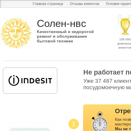
Главная страница
Отзывы клиентов
Условия гаран
Солен-нвс
Качественный и недорогой
ремонт и обслуживание
108 000
бытовой техники
довольны
клиенто
Не работает 
Уже 37 487 клиен
посудомоечную ма
Отре
Как позв
1
мастеро
Мы не 