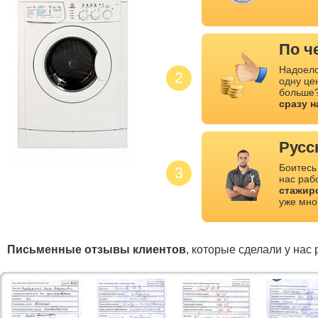
По ч
Надоело
2
одну це
больше?
сразу 
Русс
Боитесь
3
нас раб
стажир
уже мно
Письменные отзывы клиентов
, которые сделали у нас 