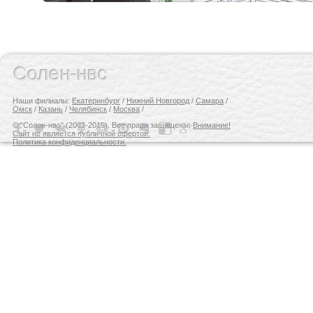
Солен-нвс
Наши филиалы:
Екатеринбург
/
Нижний Новгород
/
Самара
/
Омск
/
Казань
/
Челябинск
/
Москва
/
© "Солен-нвс" (2003-2015). Все права защищены.
Внимание!
Сайт не является публичной офертой.
Политика конфиденциальности.